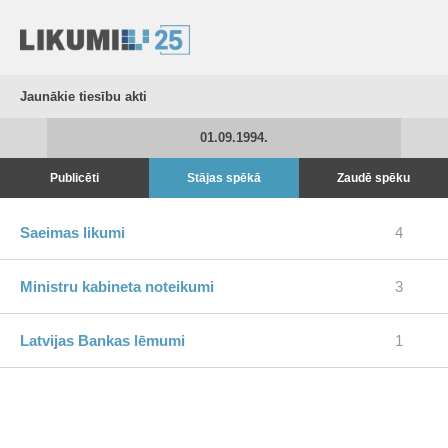
Jaunākie tiesību akti
01.09.1994.
Publicēti
Stājas spēkā
Zaudē spēku
Saeimas likumi
4
Ministru kabineta noteikumi
3
Latvijas Bankas lēmumi
1