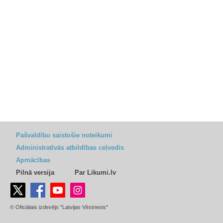
Pašvaldību saistošie noteikumi
Administratīvās atbildības ceļvedis
Apmācības
Pilnā versija
Par Likumi.lv
© Oficiālais izdevējs "Latvijas Vēstnesis"