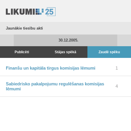
Jaunākie tiesību akti
30.12.2005.
Publicēti
Stājas spēkā
Zaudē spēku
Finanšu un kapitāla tirgus komisijas lēmumi
1
Sabiedrisko pakalpojumu regulēšanas komisijas
4
lēmumi