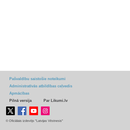
Pašvaldību saistošie noteikumi
Administratīvās atbildības ceļvedis
Apmācības
Pilnā versija
Par Likumi.lv
© Oficiālais izdevējs "Latvijas Vēstnesis"