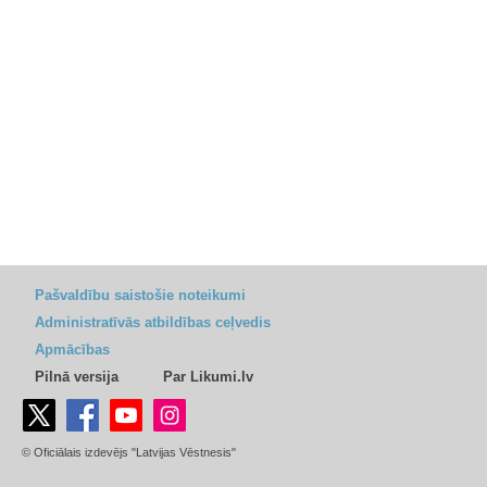
Pašvaldību saistošie noteikumi
Administratīvās atbildības ceļvedis
Apmācības
Pilnā versija
Par Likumi.lv
© Oficiālais izdevējs "Latvijas Vēstnesis"