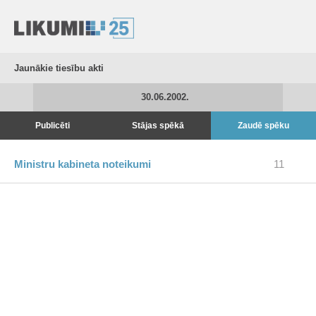
Jaunākie tiesību akti
30.06.2002.
Publicēti
Stājas spēkā
Zaudē spēku
Ministru kabineta noteikumi
11