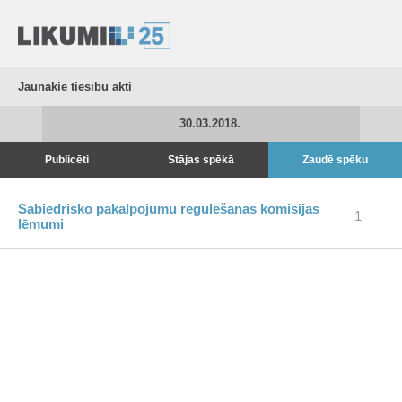
Jaunākie tiesību akti
30.03.2018.
Publicēti
Stājas spēkā
Zaudē spēku
Sabiedrisko pakalpojumu regulēšanas komisijas
1
lēmumi