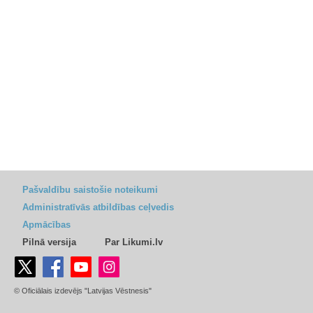
Pašvaldību saistošie noteikumi
Administratīvās atbildības ceļvedis
Apmācības
Pilnā versija
Par Likumi.lv
© Oficiālais izdevējs "Latvijas Vēstnesis"