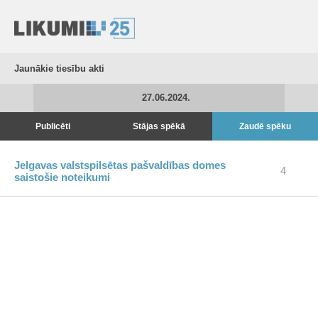
Jaunākie tiesību akti
27.06.2024.
Publicēti
Stājas spēkā
Zaudē spēku
Jelgavas valstspilsētas pašvaldības domes
4
saistošie noteikumi