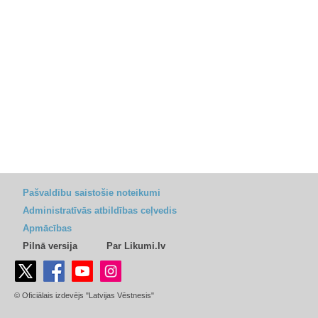
Pašvaldību saistošie noteikumi
Administratīvās atbildības ceļvedis
Apmācības
Pilnā versija
Par Likumi.lv
© Oficiālais izdevējs "Latvijas Vēstnesis"