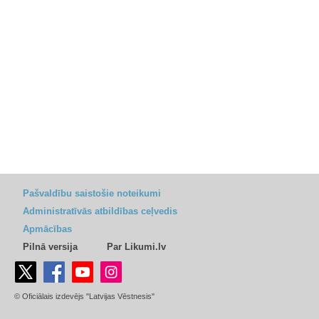
Pašvaldību saistošie noteikumi
Administratīvās atbildības ceļvedis
Apmācības
Pilnā versija
Par Likumi.lv
© Oficiālais izdevējs "Latvijas Vēstnesis"