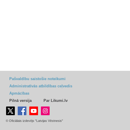
Pašvaldību saistošie noteikumi
Administratīvās atbildības ceļvedis
Apmācības
Pilnā versija
Par Likumi.lv
© Oficiālais izdevējs "Latvijas Vēstnesis"