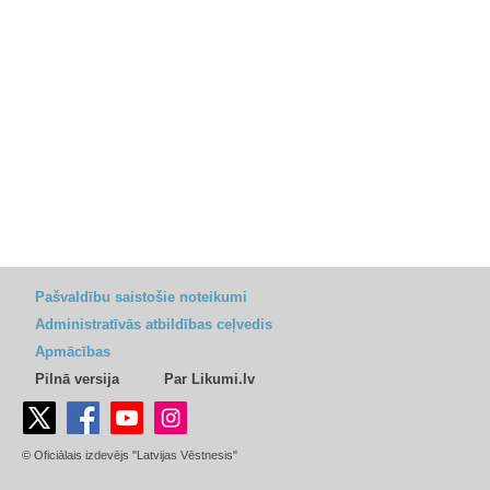
Pašvaldību saistošie noteikumi
Administratīvās atbildības ceļvedis
Apmācības
Pilnā versija
Par Likumi.lv
© Oficiālais izdevējs "Latvijas Vēstnesis"