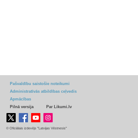
Pašvaldību saistošie noteikumi
Administratīvās atbildības ceļvedis
Apmācības
Pilnā versija
Par Likumi.lv
© Oficiālais izdevējs "Latvijas Vēstnesis"