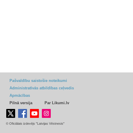
Pašvaldību saistošie noteikumi
Administratīvās atbildības ceļvedis
Apmācības
Pilnā versija
Par Likumi.lv
© Oficiālais izdevējs "Latvijas Vēstnesis"