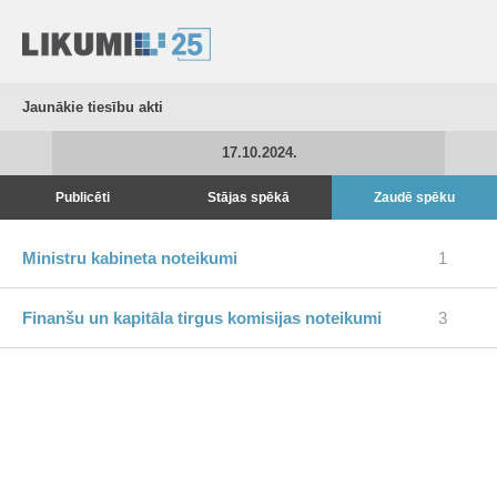
Jaunākie tiesību akti
17.10.2024.
Publicēti
Stājas spēkā
Zaudē spēku
Ministru kabineta noteikumi
1
Finanšu un kapitāla tirgus komisijas noteikumi
3