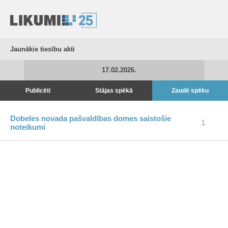
Jaunākie tiesību akti
17.02.2026.
Publicēti
Stājas spēkā
Zaudē spēku
Dobeles novada pašvaldības domes saistošie
1
noteikumi