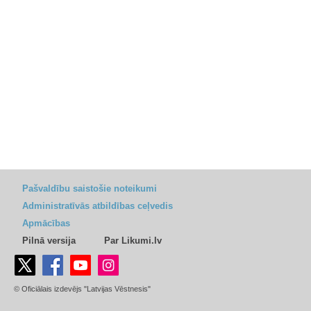
Pašvaldību saistošie noteikumi
Administratīvās atbildības ceļvedis
Apmācības
Pilnā versija
Par Likumi.lv
© Oficiālais izdevējs "Latvijas Vēstnesis"