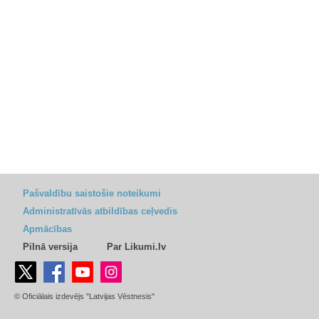
Pašvaldību saistošie noteikumi
Administratīvās atbildības ceļvedis
Apmācības
Pilnā versija
Par Likumi.lv
© Oficiālais izdevējs "Latvijas Vēstnesis"