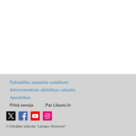
Pašvaldību saistošie noteikumi
Administratīvās atbildības ceļvedis
Apmācības
Pilnā versija
Par Likumi.lv
© Oficiālais izdevējs "Latvijas Vēstnesis"