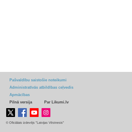
Pašvaldību saistošie noteikumi
Administratīvās atbildības ceļvedis
Apmācības
Pilnā versija
Par Likumi.lv
© Oficiālais izdevējs "Latvijas Vēstnesis"