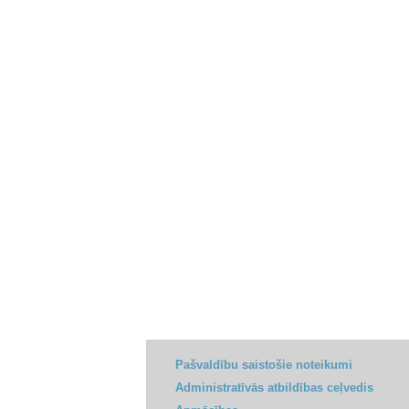
Pašvaldību saistošie noteikumi
Administratīvās atbildības ceļvedis