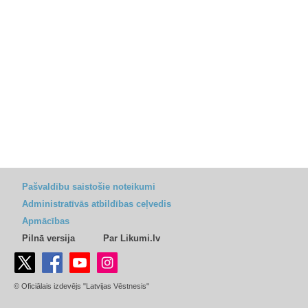
Pašvaldību saistošie noteikumi
Administratīvās atbildības ceļvedis
Apmācības
Pilnā versija
Par Likumi.lv
© Oficiālais izdevējs "Latvijas Vēstnesis"