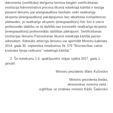
dokumenta (sertifikāta) derīguma termiņa beigām sertificēšanas
institūcija Administratīvā procesa likumā noteiktajā kārtībā ir tiesīga
pieņemt lēmumu par energoauditora tiesībām veikt neatkarīga
eksperta (energoauditora) pakalpojumus bez atkārtotas kompetences
pārbaudes, ja neatkarīgs eksperts (energoauditors) līdz šim ir veicis
profesionālo darbību un tā darbībā nav konstatēti neatkarīga eksperta
(energoauditora) profesionālās darbības pārkāpumi. Sertificēšanas
institūcijas lēmumu Paziņošanas likumā noteiktajā kārtībā paziņo
adresātam. Adresāts attiecīgo lēmumu var apstrīdēt Ministru kabineta
2014. gada 30. septembra noteikumos Nr. 576 "Būvniecības valsts
kontroles biroja nolikums" noteiktajā kārtībā."
2. Šo noteikumu 1.6. apakšpunkts stājas spēkā 2017. gada 1.
janvārī.
Ministru prezidents
Māris Kučinskis
Ministru prezidenta biedra,
ekonomikas ministra vietā -
izglītības un zinātnes ministrs
Kārlis Šadurskis