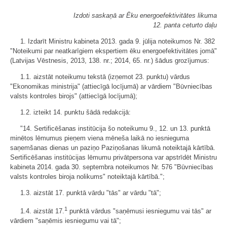
Izdoti saskaņā ar Ēku energoefektivitātes likuma
12. panta ceturto daļu
1. Izdarīt Ministru kabineta 2013. gada 9. jūlija noteikumos Nr. 382
"Noteikumi par neatkarīgiem ekspertiem ēku energoefektivitātes jomā"
(Latvijas Vēstnesis, 2013, 138. nr.; 2014, 65. nr.) šādus grozījumus:
1.1. aizstāt noteikumu tekstā (izņemot 23. punktu) vārdus
"Ekonomikas ministrija" (attiecīgā locījumā) ar vārdiem "Būvniecības
valsts kontroles birojs" (attiecīgā locījumā);
1.2. izteikt 14. punktu šādā redakcijā:
"14. Sertificēšanas institūcija šo noteikumu 9., 12. un 13. punktā
minētos lēmumus pieņem viena mēneša laikā no iesnieguma
saņemšanas dienas un paziņo Paziņošanas likumā noteiktajā kārtībā.
Sertificēšanas institūcijas lēmumu privātpersona var apstrīdēt Ministru
kabineta 2014. gada 30. septembra noteikumos Nr. 576 "Būvniecības
valsts kontroles biroja nolikums" noteiktajā kārtībā.";
1.3. aizstāt 17. punktā vārdu "tās" ar vārdu "tā";
1
1.4. aizstāt 17.
punktā vārdus "saņēmusi iesniegumu vai tās" ar
vārdiem "saņēmis iesniegumu vai tā";