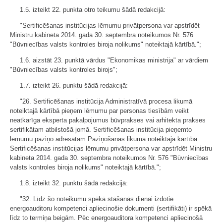
1.5. izteikt 22. punkta otro teikumu šādā redakcijā:
"Sertificēšanas institūcijas lēmumu privātpersona var apstrīdēt
Ministru kabineta 2014. gada 30. septembra noteikumos Nr. 576
"Būvniecības valsts kontroles biroja nolikums" noteiktajā kārtībā.";
1.6. aizstāt 23. punktā vārdus "Ekonomikas ministrija" ar vārdiem
"Būvniecības valsts kontroles birojs";
1.7. izteikt 26. punktu šādā redakcijā:
"26. Sertificēšanas institūcija Administratīvā procesa likumā
noteiktajā kārtībā pieņem lēmumu par personas tiesībām veikt
neatkarīga eksperta pakalpojumus būvprakses vai arhitekta prakses
sertifikātam atbilstošā jomā. Sertificēšanas institūcija pieņemto
lēmumu paziņo adresātam Paziņošanas likumā noteiktajā kārtībā.
Sertificēšanas institūcijas lēmumu privātpersona var apstrīdēt Ministru
kabineta 2014. gada 30. septembra noteikumos Nr. 576 "Būvniecības
valsts kontroles biroja nolikums" noteiktajā kārtībā.";
1.8. izteikt 32. punktu šādā redakcijā:
"32. Līdz šo noteikumu spēkā stāšanās dienai izdotie
energoauditoru kompetenci apliecinošie dokumenti (sertifikāti) ir spēkā
līdz to termiņa beigām. Pēc energoauditora kompetenci apliecinošā